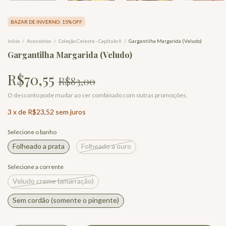
BAZAR DE INVERNO: 15% OFF
Início
/
Acessórios
/
Coleção Celeste - Capítulo II
/
Gargantilha Margarida (Veludo)
Gargantilha Margarida (Veludo)
R$70,55
R$83,00
O desconto pode mudar ao ser combinado com outras promoções.
3
x
de
R$23,52
sem juros
Selecione o banho
Folheado a prata
Folheado a ouro
Selecione a corrente
Veludo creme (amarração)
Sem cordão (somente o pingente)