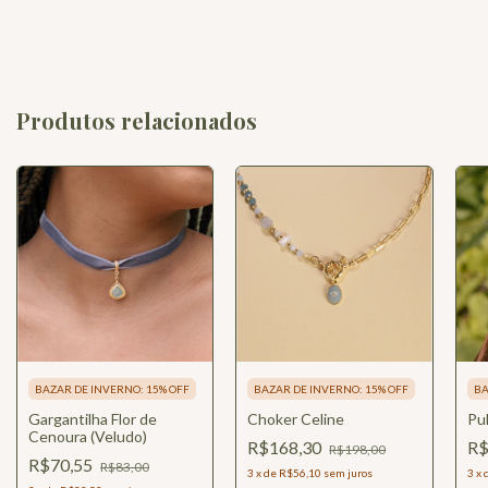
Produtos relacionados
BAZAR DE INVERNO: 15% OFF
BAZAR DE INVERNO: 15% OFF
BA
Gargantilha Flor de
Choker Celine
Pul
Cenoura (Veludo)
R$168,30
R$
R$198,00
R$70,55
R$83,00
3
x
de
R$56,10
sem juros
3
x