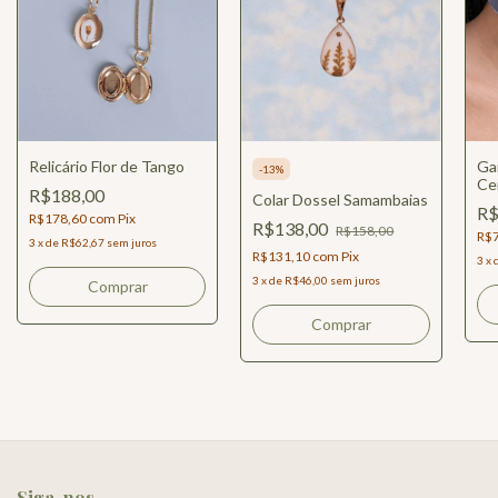
Relicário Flor de Tango
Gar
-
13
%
Ce
R$188,00
Colar Dossel Samambaias
R$
R$178,60
com
Pix
R$138,00
R$158,00
R$
3
x
de
R$62,67
sem juros
R$131,10
com
Pix
3
x
3
x
de
R$46,00
sem juros
Comprar
Comprar
Siga-nos