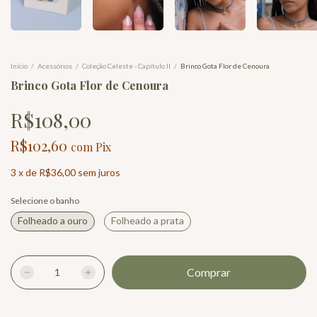
Início
/
Acessórios
/
Coleção Celeste - Capítulo II
/
Brinco Gota Flor de Cenoura
Brinco Gota Flor de Cenoura
R$108,00
R$102,60
com
Pix
3
x
de
R$36,00
sem juros
Selecione o banho
Folheado a ouro
Folheado a prata