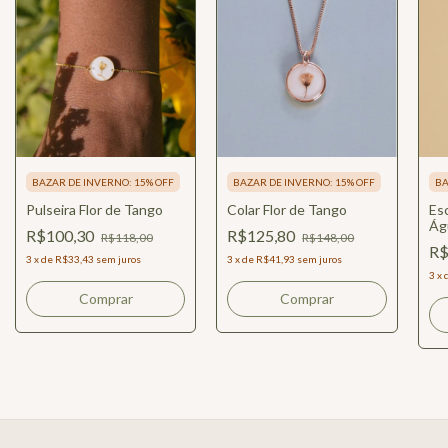
BAZAR DE INVERNO: 15% OFF
BAZAR DE INVERNO: 15% OFF
BA
Pulseira Flor de Tango
Colar Flor de Tango
Esc
Ág
R$100,30
R$125,80
R$118,00
R$148,00
R$
3
x
de
R$33,43
sem juros
3
x
de
R$41,93
sem juros
3
x
Comprar
Comprar