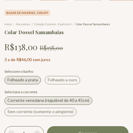
BAZAR DE INVERNO: 15% OFF
Início
/
Acessórios
/
Coleção Celeste - Capítulo II
/
Colar Dossel Samambaias
Colar Dossel Samambaias
R$138,00
R$158,00
3
x
de
R$46,00
sem juros
Selecione o banho
Folheado a prata
Folheado a ouro
Selecione a corrente
Corrente veneziana (regulável de 40 a 45cm)
Sem corrente (somente o pingente)