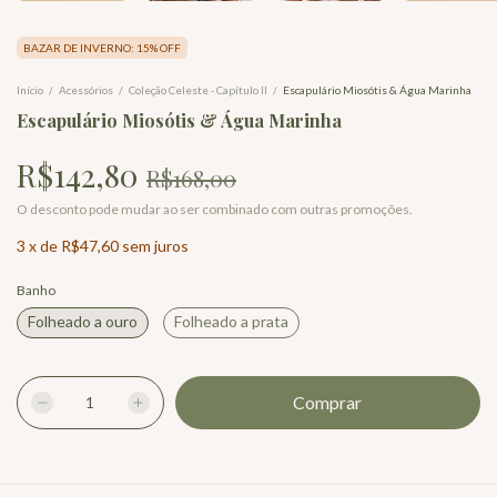
BAZAR DE INVERNO: 15% OFF
Início
/
Acessórios
/
Coleção Celeste - Capítulo II
/
Escapulário Miosótis & Água Marinha
Escapulário Miosótis & Água Marinha
R$142,80
R$168,00
O desconto pode mudar ao ser combinado com outras promoções.
3
x
de
R$47,60
sem juros
Banho
Folheado a ouro
Folheado a prata