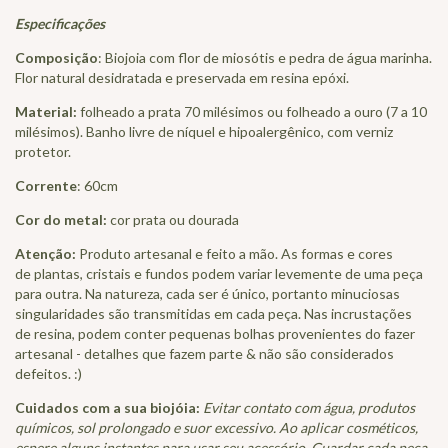
Especificações
Composição
: Biojoia com flor de miosótis e pedra de água marinha.
Flor natural desidratada e preservada em resina epóxi.
Material:
folheado a prata 70 milésimos ou folheado a ouro (7 a 10
milésimos). Banho livre de níquel e hipoalergênico, com verniz
protetor.
Corrente
: 60cm
Cor do metal:
cor prata ou dourada
Atenção:
Produto artesanal e feito a mão. As formas e cores
de plantas, cristais e fundos podem variar levemente de uma peça
para outra. Na natureza, cada ser é único, portanto minuciosas
singularidades são transmitidas em cada peça. Nas incrustações
de resina, podem conter pequenas bolhas provenientes do fazer
artesanal - detalhes que fazem parte & não são considerados
defeitos. :)
Cuidados com a sua biojóia:
Evitar contato com água, produtos
químicos, sol prolongado e suor excessivo. Ao aplicar cosméticos,
espere alguns instantes para usar seu acessório. Guardar cada peça