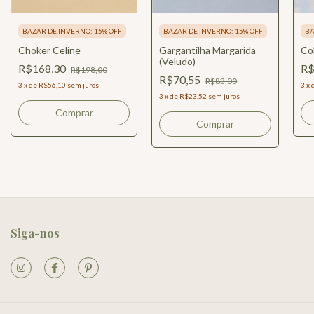
BAZAR DE INVERNO: 15% OFF
BAZAR DE INVERNO: 15% OFF
BA
Choker Celine
Gargantilha Margarida
Co
(Veludo)
R$168,30
R$
R$198,00
R$70,55
R$83,00
3
x
de
R$56,10
sem juros
3
x
3
x
de
R$23,52
sem juros
Comprar
Comprar
Siga-nos