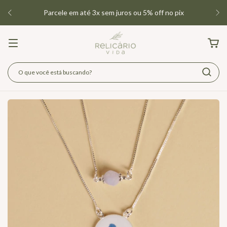
Parcele em até 3x sem juros ou 5% off no pix