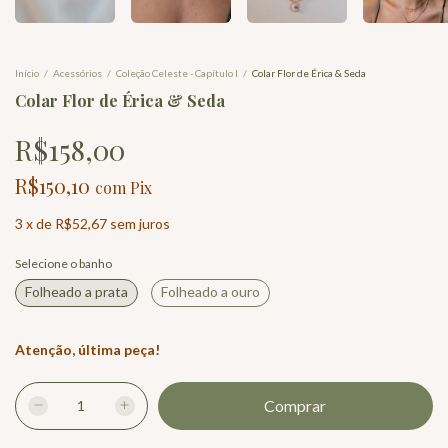
Início
/
Acessórios
/
Coleção Celeste - Capítulo I
/
Colar Flor de Érica & Seda
Colar Flor de Érica & Seda
R$158,00
R$150,10
com
Pix
3
x
de
R$52,67
sem juros
Selecione o banho
Folheado a prata
Folheado a ouro
Atenção, última peça!