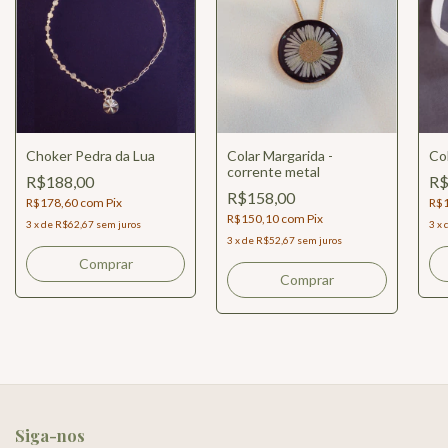
Choker Pedra da Lua
Colar Margarida -
Col
corrente metal
R$188,00
R$
R$158,00
R$178,60
com
Pix
R$
R$150,10
com
Pix
3
x
de
R$62,67
sem juros
3
x
3
x
de
R$52,67
sem juros
Comprar
Comprar
Siga-nos