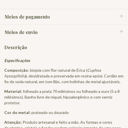
Meios de pagamento
Meios de envio
Descrição
Especificações
Composição
: biojoia com flor natural de Érica (
Cuphea
hyssopifolia
), desidratada e preservada em resina epóxi. Cordão em
fio de seda natural, em tom lilás, com bolinhas de metal ajustáveis.
Material:
folheado a prata 70 milésimos ou folheado a ouro (5 a 8
milésimos). Banho livre de níquel, hipoalergênico e com verniz
protetor.
Cor do metal:
prateado ou dourado
Atenção:
Produto artesanal e feito a mão. As formas e cores
de plantas, cristais e fundos podem variar levemente de uma peça