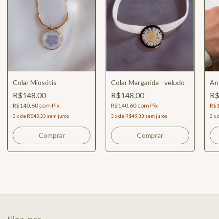
Colar Miosótis
Colar Margarida - veludo
An
R$148,00
R$148,00
R$
R$140,60
com
Pix
R$140,60
com
Pix
R$
3
x
de
R$49,33
sem juros
3
x
de
R$49,33
sem juros
3
x
Comprar
Comprar