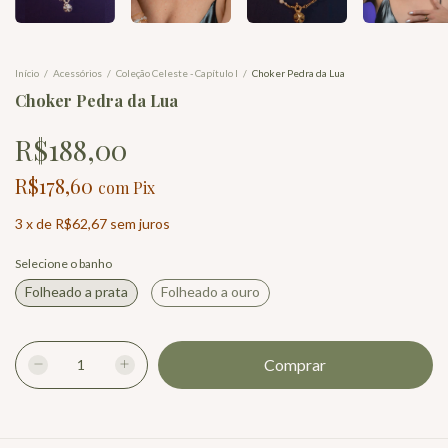
Início
/
Acessórios
/
Coleção Celeste - Capítulo I
/
Choker Pedra da Lua
Choker Pedra da Lua
R$188,00
R$178,60
com
Pix
3
x
de
R$62,67
sem juros
Selecione o banho
Folheado a prata
Folheado a ouro