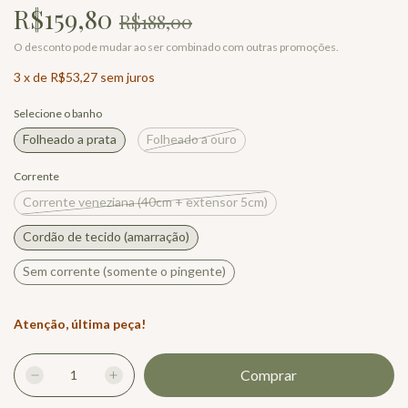
R$159,80
R$188,00
O desconto pode mudar ao ser combinado com outras promoções.
3
x
de
R$53,27
sem juros
Selecione o banho
Folheado a prata
Folheado a ouro
Corrente
Corrente veneziana (40cm + extensor 5cm)
Cordão de tecido (amarração)
Sem corrente (somente o pingente)
Atenção, última peça!