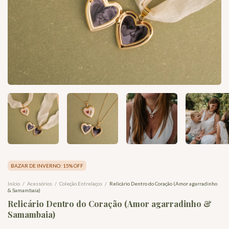
BAZAR DE INVERNO: 15% OFF
Início
/
Acessórios
/
Coleção Entrelaços
/
Relicário Dentro do Coração (Amor agarradinho
& Samambaia)
Relicário Dentro do Coração (Amor agarradinho &
Samambaia)