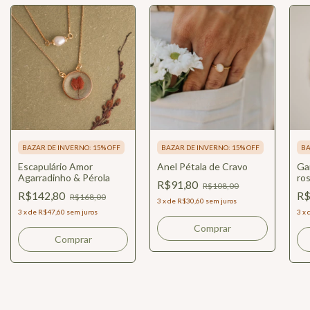
BAZAR DE INVERNO: 15% OFF
BAZAR DE INVERNO: 15% OFF
BA
Escapulário Amor
Anel Pétala de Cravo
Gar
Agarradinho & Pérola
ros
R$91,80
R$108,00
R$142,80
R$
R$168,00
3
x
de
R$30,60
sem juros
3
x
de
R$47,60
sem juros
3
x
Comprar
Comprar