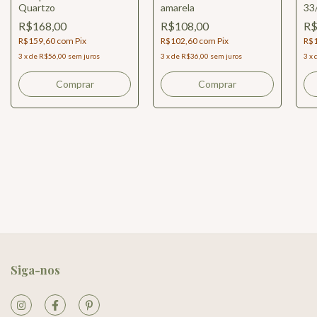
Quartzo
amarela
33
R$168,00
R$108,00
R$
R$159,60
com
Pix
R$102,60
com
Pix
R$
3
x
de
R$56,00
sem juros
3
x
de
R$36,00
sem juros
3
x
Comprar
Comprar
Siga-nos